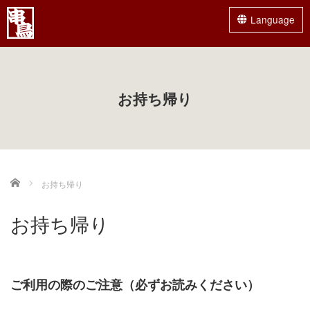
Language
Menu
お持ち帰り
HOME
グランドメニュー
ランチメニュー
Home
お持ち帰り
店舗一覧
お持ち帰り
やきとり占い
串鳥のご宴会
ご利用の際のご注意（必ずお読みください）
お持ち帰り