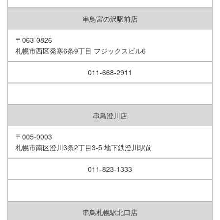
串鳥宮の沢駅前店
〒063-0826
札幌市西区発寒6条9丁目 フジックスビル6
011-668-2911
串鳥澄川店
〒005-0003
札幌市南区澄川3条2丁目3-5 地下鉄澄川駅前
011-823-1333
串鳥札幌駅北口店