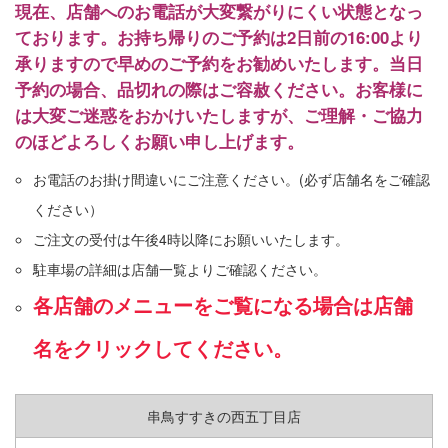
現在、店舗へのお電話が大変繋がりにくい状態となっ
こだわりと歴史
ております。お持ち帰りのご予約は2日前の16:00より
クーポン
承りますので早めのご予約をお勧めいたします。当日
予約の場合、品切れの際はご容赦ください。
お客様に
採用情報
は大変ご迷惑をおかけいたしますが、ご理解・ご協力
のほどよろしくお願い申し上げます。
企業情報
お電話のお掛け間違いにご注意ください。(必ず店舗名をご確認
お問い合わせ
ください）
プライバシーポリシー
ご注文の受付は午後4時以降にお願いいたします。
駐車場の詳細は店舗一覧よりご確認ください。
アレルギー情報
各店舗のメニューをご覧になる場合は店舗
お支払方法のご案内
名をクリックしてください。
サイトマップ
X（旧ツイッター）
串鳥すすきの西五丁目店