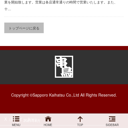
業を開始致します。営業は各店通常通りの時間で営業いたします。また、
こだわりと歴史
ンク無料です！
十…
麻生・手稲・平岸 3店舗限定です！ お子様
クーポン
ドリンク何杯でも無料でご提供いたします！ (※フロート・
ノンアルコールは除外します） 皆...
トップページに戻る
採用情報
企業情報
月別アーカイブ
お問い合わせ
2026年8月
プライバシーポリシー
2026年7月
アレルギー情報
2026年6月
お支払方法のご案内
Copyright ©Sapporo Kaihatsu Co.,Ltd All Rights Reserved.
2026年4月
サイトマップ
2026年3月
X（旧ツイッター）
2025年8月
MENU
HOME
TOP
SIDEBAR