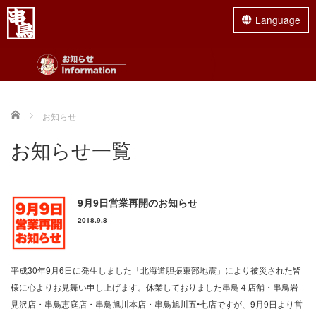
Language
最近の投稿
Menu
2026/08/01
HOME
手稲店限定企画 平日18時まで 超お得！
Home
お知らせ
【早得セット】
グランドメニュー
お盆期間 8/11（火）～8/16（日）販売休
お知らせ一覧
止とさせていただきます。 平日限定18時まで早得セット
ランチメニュー
【焼鳥2本・ドリンク2杯・おつまみ...
2026/07/16
店舗一覧
9月9日営業再開のお知らせ
復活！あの”人気の串”が期間限定で復活し
2018.9.8
ます！
やきとり占い
串鳥では期間限定企画として人気の串堂々
復活！フェアを開催いたします！ 是非この機会に店舗にお
串鳥のご宴会
平成30年9月6日に発生しました「北海道胆振東部地震」により被災された皆
立ち寄りください！ ■舞茸おろし...
様に心よりお見舞い申し上げます。休業しておりました串鳥４店舗・串鳥岩
お持ち帰り
2026/06/09
見沢店・串鳥恵庭店・串鳥旭川本店・串鳥旭川五•七店ですが、9月9日より営
麻生・手稲・平岸 3店舗限定！お子様ドリ