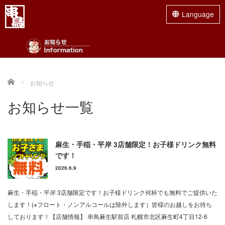
Language
最近の投稿
Menu
2026/08/01
HOME
手稲店限定企画 平日18時まで 超お得！
Home
お知らせ
【早得セット】
グランドメニュー
お盆期間 8/11（火）～8/16（日）販売休
お知らせ一覧
止とさせていただきます。 平日限定18時まで早得セット
ランチメニュー
【焼鳥2本・ドリンク2杯・おつまみ...
2026/07/16
店舗一覧
麻生・手稲・平岸 3店舗限定！お子様ドリンク無料
復活！あの”人気の串”が期間限定で復活し
です！
ます！
やきとり占い
2026.6.9
串鳥では期間限定企画として人気の串堂々
復活！フェアを開催いたします！ 是非この機会に店舗にお
串鳥のご宴会
麻生・手稲・平岸 3店舗限定です！お子様ドリンク何杯でも無料でご提供いた
立ち寄りください！ ■舞茸おろし...
します！(※フロート・ノンアルコールは除外します）皆様のお越しをお待ち
お持ち帰り
2026/06/09
しております！【店舗情報】 串鳥麻生駅前店 札幌市北区麻生町4丁目12-6
麻生・手稲・平岸 3店舗限定！お子様ドリ