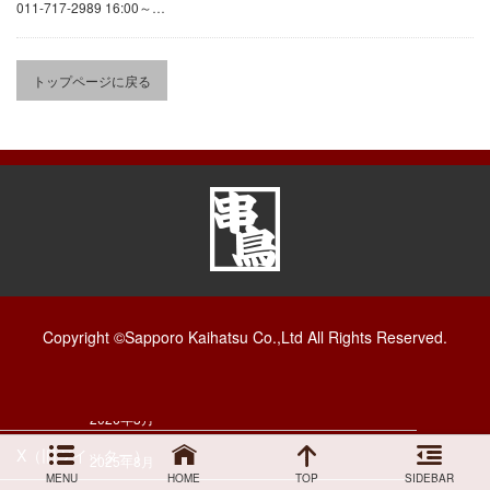
011-717-2989 16:00～…
こだわりと歴史
ンク無料です！
麻生・手稲・平岸 3店舗限定です！ お子様
クーポン
ドリンク何杯でも無料でご提供いたします！ (※フロート・
トップページに戻る
ノンアルコールは除外します） 皆...
採用情報
企業情報
月別アーカイブ
お問い合わせ
2026年8月
プライバシーポリシー
2026年7月
アレルギー情報
2026年6月
Copyright ©Sapporo Kaihatsu Co.,Ltd All Rights Reserved.
お支払方法のご案内
2026年4月
サイトマップ
2026年3月
X（旧ツイッター）
2025年8月
MENU
HOME
TOP
SIDEBAR