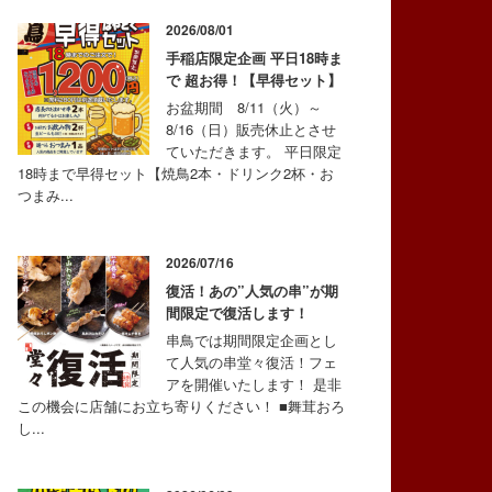
2026/08/01
手稲店限定企画 平日18時ま
で 超お得！【早得セット】
お盆期間 8/11（火）～
8/16（日）販売休止とさせ
ていただきます。 平日限定
18時まで早得セット【焼鳥2本・ドリンク2杯・お
つまみ...
2026/07/16
復活！あの”人気の串”が期
間限定で復活します！
串鳥では期間限定企画とし
て人気の串堂々復活！フェ
アを開催いたします！ 是非
この機会に店舗にお立ち寄りください！ ■舞茸おろ
し...