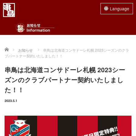
Language
最近の投稿
Menu
2026/08/01
HOME
手稲店限定企画 平日18時まで 超お得！
Home
お知らせ
串鳥は北海道コンサドーレ札幌 2023シーズンのクラ
【早得セット】
ブパートナー契約いたしました！！
グランドメニュー
お盆期間 8/11（火）～8/16（日）販売休
止とさせていただきます。 平日限定18時まで早得セット
串鳥は北海道コンサドーレ札幌 2023シー
ランチメニュー
【焼鳥2本・ドリンク2杯・おつまみ...
ズンのクラブパートナー契約いたしまし
2026/07/16
店舗一覧
た！！
復活！あの”人気の串”が期間限定で復活し
ます！
やきとり占い
2023.5.1
串鳥では期間限定企画として人気の串堂々
復活！フェアを開催いたします！ 是非この機会に店舗にお
串鳥のご宴会
立ち寄りください！ ■舞茸おろし...
お持ち帰り
2026/06/09
麻生・手稲・平岸 3店舗限定！お子様ドリ