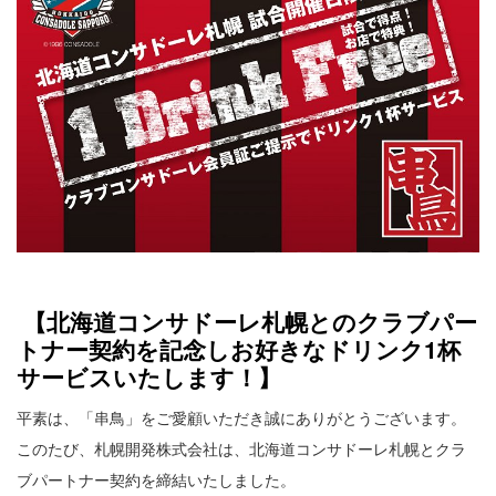
こだわりと歴史
ンク無料です！
麻生・手稲・平岸 3店舗限定です！ お子様
クーポン
ドリンク何杯でも無料でご提供いたします！ (※フロート・
ノンアルコールは除外します） 皆...
採用情報
企業情報
月別アーカイブ
お問い合わせ
2026年8月
プライバシーポリシー
2026年7月
アレルギー情報
【北海道コンサドーレ札幌とのクラブパー
2026年6月
トナー契約を記念しお好きなドリンク1杯
お支払方法のご案内
サービスいたします！】
2026年4月
サイトマップ
平素は、「串鳥」をご愛顧いただき誠にありがとうございます。
2026年3月
このたび、札幌開発株式会社は、北海道コンサドーレ札幌とクラ
X（旧ツイッター）
2025年8月
ブパートナー契約を締結いたしました。