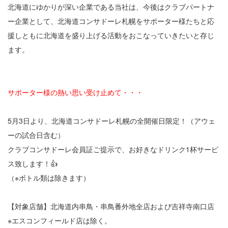
北海道にゆかりが深い企業である当社は、今後はクラブパートナ
インスタグラム
2025年7月
ー企業として、北海道コンサドーレ札幌をサポーター様たちと応
2025年2月
援しともに北海道を盛り上げる活動をおこなっていきたいと存じ
2024年12月
ます。
2024年11月
2024年10月
サポーター様の熱い思い受け止めて・・・
2024年9月
5月3日より、北海道コンサドーレ札幌の全開催日限定！（アウェ
ーの試合日含む）
クラブコンサドーレ会員証ご提示で、お好きなドリンク1杯サービ
年間アーカイブ
ス致します！👍
（※ボトル類は除きます）
2026年
(7)
2025年
(5)
【対象店舗】北海道内串鳥・串鳥番外地全店および吉祥寺南口店
2024年
(7)
※エスコンフィールド店は除く。